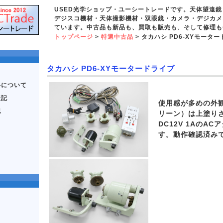
USED光学ショップ・ユーシートレードです。天体望遠
デジスコ機材・天体撮影機材・双眼鏡・カメラ・デジカメ
ています。中古品も新品も、買取も販売も、そして修理も
トップページ
>
特選中古品
> タカハシ PD6-XYモータ
タカハシ PD6-XYモータードライブ
ス
料について
表記
使用感が多めの外
記
リーン）は上塗り
DC12V 1AのA
す。動作確認済み
て