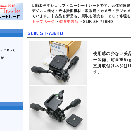
USED光学ショップ・ユーシートレードです。天体望遠
デジスコ機材・天体撮影機材・双眼鏡・カメラ・デジカメ
ています。中古品も新品も、買取も販売も、そして修理も
トップページ
>
特選中古品
> SLIK SH-736HD
SLIK SH-736HD
ス
料について
使用感の少ない美
表記
ー装備、耐荷重5k
記
三脚取付けネジはU
す。
て