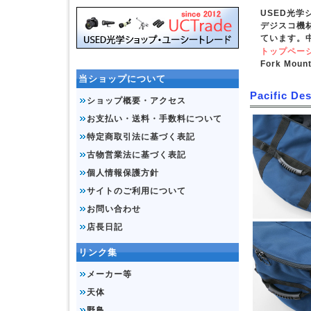
USED光
デジスコ機
ています。
トップペー
Fork Moun
当ショップについて
Pacific D
ショップ概要・アクセス
お支払い・送料・手数料について
特定商取引法に基づく表記
古物営業法に基づく表記
個人情報保護方針
サイトのご利用について
お問い合わせ
店長日記
リンク集
メーカー等
天体
野鳥