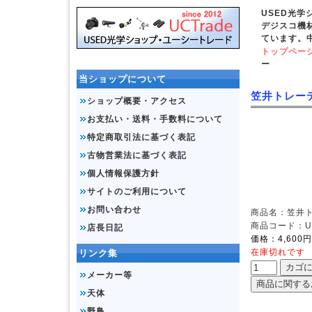
USED光
デジスコ機
ています。
トップペー
ー
当ショップについて
笠井トレーデ
ショップ概要・アクセス
お支払い・送料・手数料について
特定商取引法に基づく表記
古物営業法に基づく表記
個人情報保護方針
サイトのご利用について
お問い合わせ
商品名：笠井ト
商品コード：UD
店長日記
価格：4,600円
在庫切れです
リンク集
メーカー等
天体
野鳥