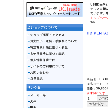
USED光
デジスコ機
ています。
トップペー
WR
当ショップについて
HD PENTAX
ショップ概要・アクセス
お支払い・送料・手数料について
特定商取引法に基づく表記
古物営業法に基づく表記
個人情報保護方針
サイトのご利用について
お問い合わせ
店長日記
商品名：HD PEN
商品コード：UD
リンク集
価格：39,800
在庫切れです
メーカー等
天体
野鳥