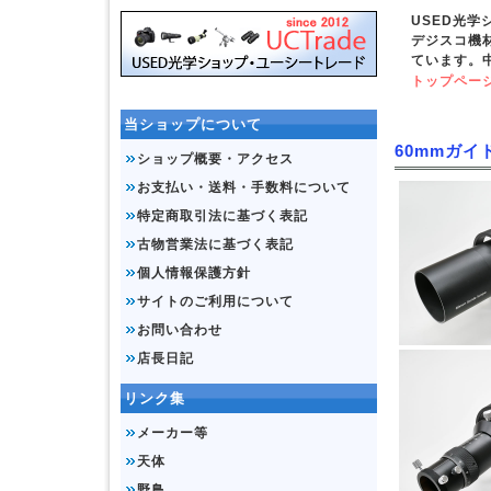
USED光
デジスコ機
ています。
トップペー
当ショップについて
60mmガイ
ショップ概要・アクセス
お支払い・送料・手数料について
特定商取引法に基づく表記
古物営業法に基づく表記
個人情報保護方針
サイトのご利用について
お問い合わせ
店長日記
リンク集
メーカー等
天体
野鳥